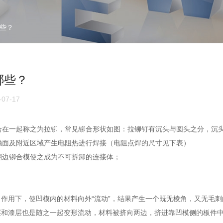
些？
哪些？
07-17
铆合在一起称之为拉铆，常见铆合形状如图：拉铆钉有沉头与圆头之分，沉
接触面及附近区域产生电阻热进行焊接（电阻点焊的尺寸见下表）
过翻边铆合模使之成为不可拆卸的连接体；
作用下，使凹模内的材料向外“流动”，结果产生一个既无棱角，又无毛
和漆层也是随之一起变形流动，材料被挤向两边，挤进靠凹模侧的板件中,