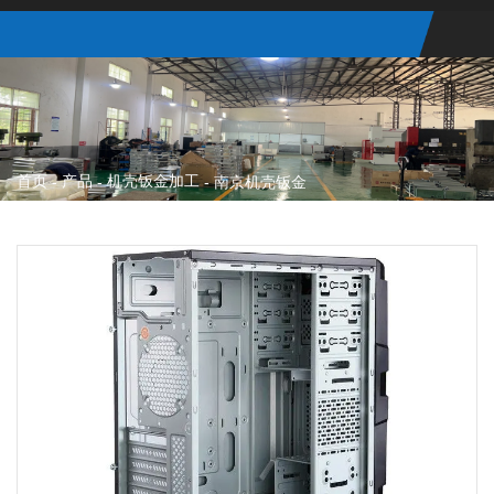
首页
产品
机壳钣金加工
-
-
-
南京机壳钣金